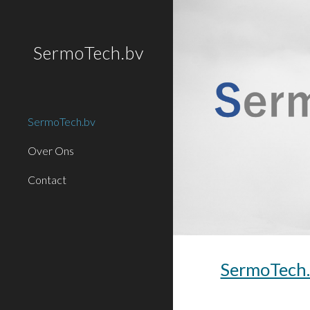
Sk
SermoTech.bv
SermoTech.bv
Over Ons
Contact
SermoTech