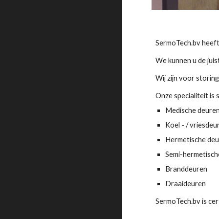
SermoTech.bv heeft 
We kunnen u de juis
Wij zijn voor stori
Onze specialiteit i
Medische deure
Koel - / vriesdeu
Hermetische de
Semi-hermetisch
Branddeuren
Draaideuren
SermoTech.bv is cert