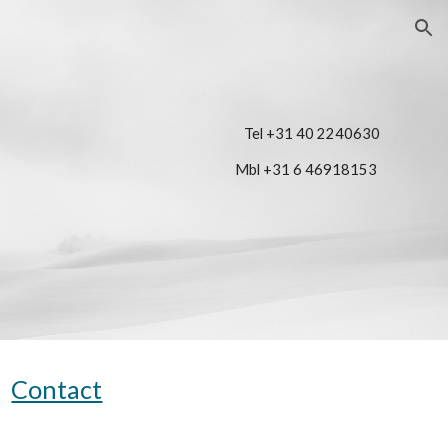
ion
Tel +31 40 2240630
Mbl +31 6 46918153 
Contact